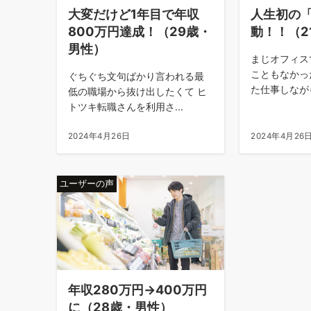
大変だけど1年目で年収
人生初の
800万円達成！（29歳・
動！！（2
男性）
まじオフィス
こともなかっ
ぐちぐち文句ばかり言われる最
た仕事しながら
低の職場から抜け出したくて ヒ
トツキ転職さんを利用さ...
2024年4月26日
2024年4月26
ユーザーの声
年収280万円→400万円
に（28歳・男性）