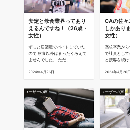
安定と飲食業界ってあり
CAの佐々
えるんですね！（26歳・
しかありま
女性）
女性）
ずっと居酒屋でバイトしていた
高校卒業から
ので 飲食以外はまったく考えて
で社員として
ませんでした。 ただ、...
と接客を続けて
2024年4月26日
2024年4月26
ユーザーの声
ユーザーの声